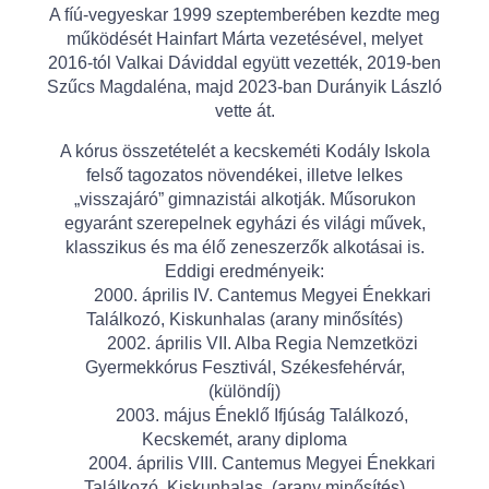
A fíú-vegyeskar 1999 szeptemberében kezdte meg
működését Hainfart Márta vezetésével, melyet
2016-tól Valkai Dáviddal együtt vezették, 2019-ben
Szűcs Magdaléna, majd 2023-ban Durányik László
vette át.
A kórus összetételét a kecskeméti Kodály Iskola
felső tagozatos növendékei, illetve lelkes
„visszajáró” gimnazistái alkotják. Műsorukon
egyaránt szerepelnek egyházi és világi művek,
klasszikus és ma élő zeneszerzők alkotásai is.
Eddigi eredményeik:
2000. április IV. Cantemus Megyei Énekkari
Találkozó, Kiskunhalas (arany minősítés)
2002. április VII. Alba Regia Nemzetközi
Gyermekkórus Fesztivál, Székesfehérvár,
(különdíj)
2003. május Éneklő Ifjúság Találkozó,
Kecskemét, arany diploma
2004. április VIII. Cantemus Megyei Énekkari
Találkozó, Kiskunhalas, (arany minősítés)