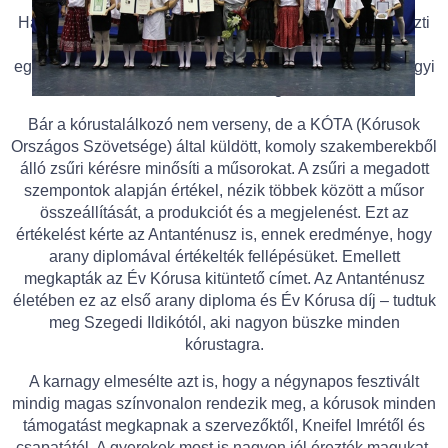
magyar zeneszerzők műveit énekelték, többek között
Harmath Artúr, Szőnyi Erzsébet, Decsényi János és Pászti
Miklós műveit. Emellett templomban is felléptek, ahol
egyházi műveket adtak elő. A fiatalokat Szűcsné Sátorhegyi
Erzsébet kísérte zongorán.
Bár a kórustalálkozó nem verseny, de a KÓTA (Kórusok
Országos Szövetsége) által küldött, komoly szakemberekből
álló zsűri kérésre minősíti a műsorokat. A zsűri a megadott
szempontok alapján értékel, nézik többek között a műsor
összeállítását, a produkciót és a megjelenést. Ezt az
értékelést kérte az Antanténusz is, ennek eredménye, hogy
arany diplomával értékelték fellépésüket. Emellett
megkapták az Év Kórusa kitüntető címet. Az Antanténusz
életében ez az első arany diploma és Év Kórusa díj – tudtuk
meg Szegedi Ildikótól, aki nagyon büszke minden
kórustagra.
A karnagy elmesélte azt is, hogy a négynapos fesztivált
mindig magas színvonalon rendezik meg, a kórusok minden
támogatást megkapnak a szervezőktől, Kneifel Imrétől és
csapatától. A gyerekek most is nagyon jól érezték magukat.