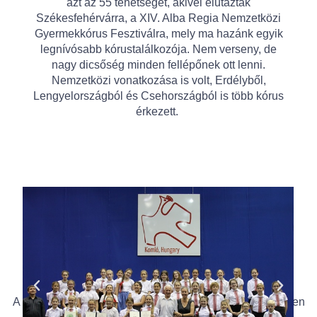
azt az 55 tehetséget, akivel elutaztak
Székesfehérvárra, a XIV. Alba Regia Nemzetközi
Gyermekkórus Fesztiválra, mely ma hazánk egyik
legnívósabb kórustalálkozója. Nem verseny, de
nagy dicsőség minden fellépőnek ott lenni.
Nemzetközi vonatkozása is volt, Erdélyből,
Lengyelországból és Csehországból is több kórus
érkezett.
A négynapos fesztiválon az Antanténusz a hangversenyen