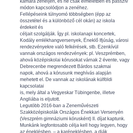
kamara zenéljen, és ne csak elméletben és passzív
módon kapcsolódjon a zenéhez.
Fellépéseink túlnyomó többségben (épp az
összetétel és a különböző cél okán) az iskola
érdekeit és
céljait szolgálják. Így pl. iskolanapi koncertek,
Kodály emlékhangversenyek, Éneklő Ifjúság, városi
rendezvényekre való felkérések, stb. Ezenkívül
vannak országos rendezvények: pl. Veszprémben,
ahová középiskolai kórusokat várnak 2 évente, vagy
Debrecenbe megrendezett Bárdos szakmai
napok, ahová a kórusunk meghívás alapján
mehetett el. De vannak az iskolának külföldi
kapcsolatai
is, mely által a Vegyeskar Tübingenbe, illetve
Angliába is eljutott.
Legutóbb 2016-ban a Zeneművészeti
Szakközépiskolák Országos Énekkari Versenyén
(Veszprém gimnáziumi kórusként) II. díjat kaptunk.
Munkánk legfontosabb célja kell hogy legyen, hogy
az éneklésben, – a karéneklésben, a diák