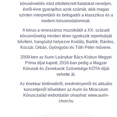
kóruséneklés iránt elkötelezett fiatalokat neveljen,
évről-évre gyarapítva azok számát, akik magas
szinten interpretálói és befogadói a klasszikus és a
modern kórusirodalomnak.
A kórus a reneszánsz muzsikától a XX. századi
kórusművekig minden téren igyekszik repertoárját
bővíteni, hangsúlyt helyezve Kodály, Bartók, Bárdos,
Kocsár, Orbán, Gyöngyösi és Tóth Péter műveire.
2009-ben az Aurin Leánykar Bács-Kiskun Megyei
Príma díjat kapott, 2016-ban pedig a Magyar
Kórusok és Zenekarok Szövetsége KÓTA-díját
vehette át.
Az énekkar történetéről, eredményeiről és aktuális
koncertjeiről bővebben az Aurin és Miraculum
Kóruscsalád weboldalán olvashat:
www.aurin-
choir.hu