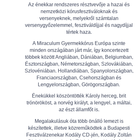
Az énekkar rendszeres résztvevője a hazai és
nemzetközi kórusfesztiváloknak és
versenyeknek, melyekről számtalan
versenygyőzelemmel, fesztiváldíjjal és nagydíjjal
tértek haza.
A Miraculum Gyermekkórus Európa szinte
minden országában járt már, így koncertezett
többek között Angliában, Dániában, Belgiumban,
Észtországban, Németországban, Szlovákiában,
Szlovéniában. Hollandiában, Spanyolországban,
Franciaországban, Csehországban és
Lengyelországban, Görögországban.
Énekükkel köszöntötték Károly herceg, brit
trónörököst, a norvég királyt, a lengyel, a máltai,
az észt államfőt is.
Megalakulásuk óta több önálló lemezt is
készítettek, illetve közreműködtek a Budapesti
Fesztiválzenekar Kodály CD-jén, Kodály Zoltán