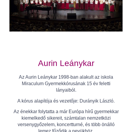
Aurin Leánykar
Az Aurin Leánykar 1998-ban alakult az iskola
Miraculum Gyermekkórusának 15 év feletti
lányaiból.
A kórus alapítója és vezetője: Durányik László.
Az énekkar folytatta a már Európa hírű gyermekkar
kiemelkedő sikereit, számtalan nemzetközi
versenygyőzelem, koncertturné, és több önálló
lemez fűződik a nevükhöz.