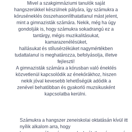
Mivel a szakgimnáziumi tanulók saját
hangszerükkel készülnek pályára, így számukra a
kóruséneklés összehasonlíthatatlanul mást jelent,
mint a gimnazisták számára. Nekik, még ha úgy
gondolják is, hogy számukra sokadrangú ez a
tantárgy, mégis muzikalitásukat,
kamarazenélésüket,
hallásukat és stílusérzéküket nagymértékben
tudattalanul is meghatározza, befolyásolja, illetve
fejleszti!
A gimnazisták számára a kórusban való éneklés
közvetlenül kapcsolódik az énekórákhoz, hiszen
nekik jóval kevesebb lehetőségük adódik a
zenével behatóbban és gyakorló muzsikusként
kapcsolatba kerülni.
Számukra a hangszer zeneiskolai oktatásán kívül itt
nyílik alkalom arra, hogy